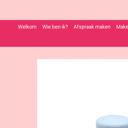
Ga
direct
naar
de
Welkom
Wie ben ik?
Afspraak maken
Make
hoofdinhoud