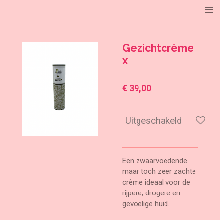
Ga
direct
naar
de
Gezichtcrème
hoofdinhoud
x
€ 39,00
Uitgeschakeld
Een zwaarvoedende
maar toch zeer zachte
crème ideaal voor de
rijpere, drogere en
gevoelige huid.