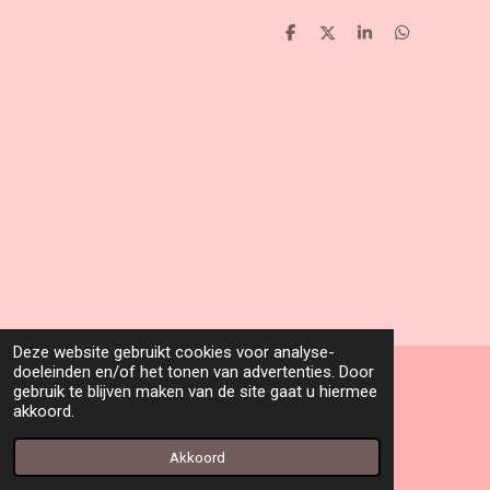
D
D
S
D
e
e
h
e
l
e
a
l
e
l
r
e
n
e
n
Deze website gebruikt cookies voor analyse-
doeleinden en/of het tonen van advertenties. Door
gebruik te blijven maken van de site gaat u hiermee
© 2022 - 2026 lafinefleur.be
akkoord.
Powered by
JouwWeb
Akkoord